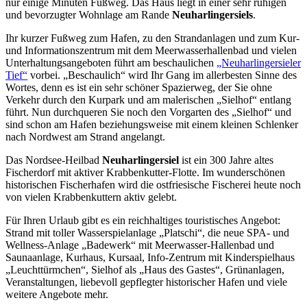
nur einige Minuten Fußweg. Das Haus liegt in einer sehr ruhigen
und bevorzugter Wohnlage am Rande
Neuharlingersiels
.
Ihr kurzer Fußweg zum Hafen, zu den Strandanlagen und zum Kur-
und Informationszentrum mit dem Meerwasserhallenbad und vielen
Unterhaltungsangeboten führt am beschaulichen
„Neuharlingersieler
Tief“
vorbei. „Beschaulich“ wird Ihr Gang im allerbesten Sinne des
Wortes, denn es ist ein sehr schöner Spazierweg, der Sie ohne
Verkehr durch den Kurpark und am malerischen „Sielhof“ entlang
führt. Nun durchqueren Sie noch den Vorgarten des „Sielhof“ und
sind schon am Hafen beziehungsweise mit einem kleinen Schlenker
nach Nordwest am Strand angelangt.
Das Nordsee-Heilbad
Neuharlingersiel
ist ein 300 Jahre altes
Fischerdorf mit aktiver Krabbenkutter-Flotte. Im wunderschönen
historischen Fischerhafen wird die ostfriesische Fischerei heute noch
von vielen Krabbenkuttern aktiv gelebt.
Für Ihren Urlaub gibt es ein reichhaltiges touristisches Angebot:
Strand mit toller Wasserspielanlage „Platschi“, die neue SPA- und
Wellness-Anlage „Badewerk“ mit Meerwasser-Hallenbad und
Saunaanlage, Kurhaus, Kursaal, Info-Zentrum mit Kinderspielhaus
„Leuchttürmchen“, Sielhof als „Haus des Gastes“, Grünanlagen,
Veranstaltungen, liebevoll gepflegter historischer Hafen und viele
weitere Angebote mehr.