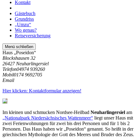
Kontakt
Gästebuch
Grundriss
„Umzu“
Wo genau?
Reiseversicherung
Menü schließen
Haus „Poseidon“
Blockshausen 32
26427 Neuharlingersiel
Telefon
04974 939260
Mobil
0174 9692705
Email
Hier klicken: Kontaktformular anzeigen!
Im kleinen und schmucken Nordsee-Heilbad
Neuharlingersiel
am
„Nationalpark Niedersächsisches Wattenmeer“
liegt unser Haus mit
zwei Ferienwohnungen für zwei bis drei Personen und für 1 bis 2
Personen. Das Haus haben wir „Poseidon“ genannt. So heißt in der
griechischen Mythologie der Gott des Meeres und Bruder des Zeus.