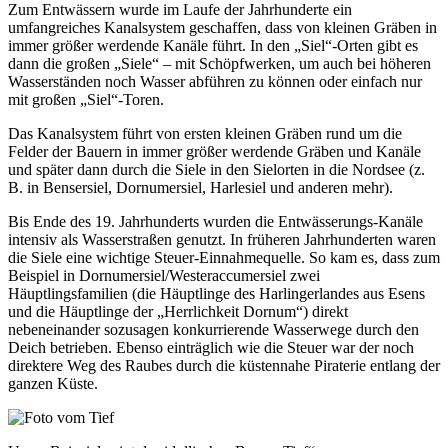
Zum Entwässern wurde im Laufe der Jahrhunderte ein
umfangreiches Kanalsystem geschaffen, dass von kleinen Gräben in
immer größer werdende Kanäle führt. In den „Siel“-Orten gibt es
dann die großen „Siele“ – mit Schöpfwerken, um auch bei höheren
Wasserständen noch Wasser abführen zu können oder einfach nur
mit großen „Siel“-Toren.
Das Kanalsystem führt von ersten kleinen Gräben rund um die
Felder der Bauern in immer größer werdende Gräben und Kanäle
und später dann durch die Siele in den Sielorten in die Nordsee (z.
B. in Bensersiel, Dornumersiel, Harlesiel und anderen mehr).
Bis Ende des 19. Jahrhunderts wurden die Entwässerungs-Kanäle
intensiv als Wasserstraßen genutzt. In früheren Jahrhunderten waren
die Siele eine wichtige Steuer-Einnahmequelle. So kam es, dass zum
Beispiel in Dornumersiel/Westeraccumersiel zwei
Häuptlingsfamilien (die Häuptlinge des Harlingerlandes aus Esens
und die Häuptlinge der „Herrlichkeit Dornum“) direkt
nebeneinander sozusagen konkurrierende Wasserwege durch den
Deich betrieben. Ebenso einträglich wie die Steuer war der noch
direktere Weg des Raubes durch die küstennahe Piraterie entlang der
ganzen Küste.