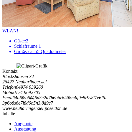
WLAN!
Gäste:
2
Schlafräume:
1
Größe:
ca. 55 Quadratmeter
Kontakt
Blockshausen 32
26427 Neuharlingersiel
Telefon
04974 939260
Mobil
0174 9692705
Email
i
4
n
6
f
8
o
5
@
6
n
3
e
2
u
7
h
6
a
6
r
6
l
4
i
8
n
4
g
9
e
8
r
9
s
8
i
7
e
6
l
6
-
3
p
6
o
8
s
6
e
7
i
8
d
6
o
5
n
3
.
8
d
9
e
7
www.neuharlingersiel-poseidon.de
Inhalte
Angebote
Ausstattung