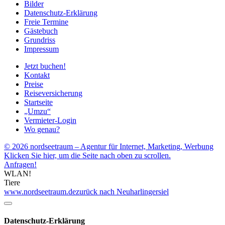
Bilder
Datenschutz-Erklärung
Freie Termine
Gästebuch
Grundriss
Impressum
Jetzt buchen!
Kontakt
Preise
Reiseversicherung
Startseite
„Umzu“
Vermieter-Login
Wo genau?
© 2026 nordseetraum – Agentur für Internet, Marketing, Werbung
Klicken Sie hier, um die Seite nach oben zu scrollen.
Anfragen!
WLAN!
Tiere
www.nordseetraum.de
zurück nach Neuharlingersiel
Datenschutz-Erklärung