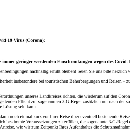
vid-19-Virus (Corona):
eise immer geringer werdenden Einschränkungen wegen des Covid-
bedingungen nachhaltig erfüllt bleiben! Seien Sie uns bitte herzlich
cherheit insbesondere bei touristischen Beherbergungen und Reisen – 
erordnungen unseres Landkreises richten, die wiederum auf den Coro
geltenden Pflicht zur sogenannten 3-G-Regel zusätzlich nur nach der s
ere Lösung sein kann.
 dann noch einmal kurz vor Ihrer Reise über eventuell bestehende Rei
tzlich bestimmte Voraussetzungen zu erfüllen, die sogenannte 3-G-Rege
rer Anreise, wie wir zum Zeitpunkt Ihres Aufenthaltes die Schutzmaßn