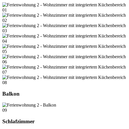
01
02
03
04
05
06
07
08
Balkon
09
Schlafzimmer