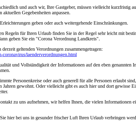
edlich und auch wir, Ihre Gastgeber, müssen vielleicht kurzfristig a
n aktuellen Gegebenheiten anpassen.
n Erleichterungen geben oder auch weitergehende Einschränkungen.
en Regeln für Ihren Urlaub finden Sie in der Regel sehr leicht mit b
 dann geben Sie ein "Corona Verordnung Landkreis".
n derzeit geltenden Verordnungen zusammengetragen:
um-coronavirus/­laenderverordnungen.html
ität und Vollständigkeit der Informationen auf den eben genannten Int
hmen.
timmte Personenkreise oder auch generell für alle Personen erlaubt sin
n Jahren gewohnt. Oder vielleicht gibt es auch hier und dort gewisse E
iter.
ontakt zu uns aufnehmen, wir helfen Ihnen, die vielen Informationen 
e hier bei uns in gesunder frischer Luft Ihren Urlaub verbringen wer