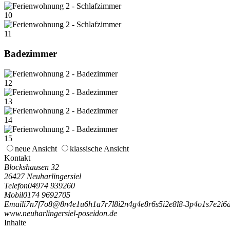
10
11
Badezimmer
12
13
14
15
neue Ansicht
klassische Ansicht
Kontakt
Blockshausen 32
26427 Neuharlingersiel
Telefon
04974 939260
Mobil
0174 9692705
Email
i
7
n
7
f
7
o
8
@
8
n
4
e
1
u
6
h
1
a
7
r
7
l
8
i
2
n
4
g
4
e
8
r
6
s
5
i
2
e
8
l
8
-
3
p
4
o
1
s
7
e
2
i
6
www.neuharlingersiel-poseidon.de
Inhalte