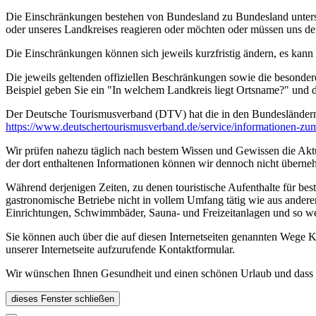
Die Einschränkungen bestehen von Bundesland zu Bundesland unterschi
oder unseres Landkreises reagieren oder möchten oder müssen uns de
Die Einschränkungen können sich jeweils kurzfristig ändern, es kan
Die jeweils geltenden offiziellen Beschränkungen sowie die besonder
Beispiel geben Sie ein "In welchem Landkreis liegt Ortsname?" und
Der Deutsche Tourismusverband (DTV) hat die in den Bundesländer
https://www.deutscher­tourismusverband.de/­service/­informationen-z
Wir prüfen nahezu täglich nach bestem Wissen und Gewissen die Aktual
der dort enthaltenen Informationen können wir dennoch nicht überne
Während derjenigen Zeiten, zu denen touristische Aufenthalte für bes
gastronomische Betriebe nicht in vollem Umfang tätig wie aus andere
Einrichtungen, Schwimmbäder, Sauna- und Freizeitanlagen und so we
Sie können auch über die auf diesen Internetseiten genannten Wege K
unserer Internetseite aufzurufende Kontaktformular.
Wir wünschen Ihnen Gesundheit und einen schönen Urlaub und dass Si
dieses Fenster schließen