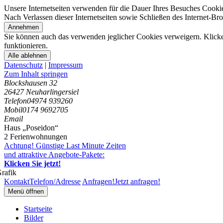
Unsere Internetseiten verwenden für die Dauer Ihres Besuches Cooki
Nach Verlassen dieser Internetseiten sowie Schließen des Internet-B
Annehmen
Sie können auch das verwenden jeglicher Cookies verweigern. Klicken
funktionieren.
Alle ablehnen
Datenschutz
|
Impressum
Zum Inhalt springen
Blockshausen 32
26427 Neuharlingersiel
Telefon
04974 939260
Mobil
0174 9692705
Email
Haus „Poseidon“
2 Ferienwohnungen
Achtung! Günstige Last Minute Zeiten
und attraktive Angebote-Pakete:
Klicken Sie jetzt!
Kontakt
Telefon/Adresse
Anfragen!
Jetzt anfragen!
Menü öffnen
Startseite
Bilder