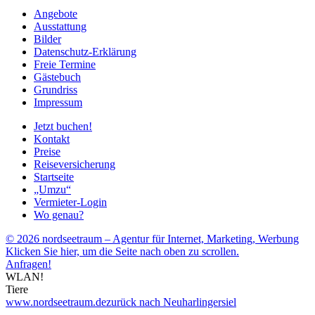
Angebote
Ausstattung
Bilder
Datenschutz-Erklärung
Freie Termine
Gästebuch
Grundriss
Impressum
Jetzt buchen!
Kontakt
Preise
Reiseversicherung
Startseite
„Umzu“
Vermieter-Login
Wo genau?
© 2026 nordseetraum – Agentur für Internet, Marketing, Werbung
Klicken Sie hier, um die Seite nach oben zu scrollen.
Anfragen!
WLAN!
Tiere
www.nordseetraum.de
zurück nach Neuharlingersiel