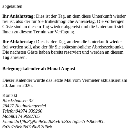
abgelaufen
Ihr Anfahrtstag:
Dies ist der Tag, an dem diese Unterkunft wieder
frei ist, also der für Sie frühestmögliche Anreisetag. Die vorherigen
Gäste sind an diesem Tag wieder abgereist und die Unterkunft steht
Ihnen zu diesem Termin zur Verfügung.
Ihr Abfahrtstag:
Dies ist der Tag, an dem die Unterkunft wieder
frei werden soll, also der für Sie spätestmögliche Abreisezeitpunkt.
Die nächsten Gäste haben bereits reserviert und werden an diesem
Tag anreisen.
Belegungskalender ab Monat August
Dieser Kalender wurde das letzte Mal vom Vermieter aktualisiert am
20. Januar 2026.
Kontakt
Blockshausen 32
26427 Neuharlingersiel
Telefon
04974 939260
Mobil
0174 9692705
Email
i
2
n
1
f
9
o
8
@
9
n
9
e
5
u
2
h
8
a
4
r
3
l
3
i
2
n
5
g
5
e
7
r
4
s
8
i
6
e
9
l
5
-
6
p
7
o
7
s
5
e
8
i
6
d
7
o
9
n
8
.
7
d
6
e
8