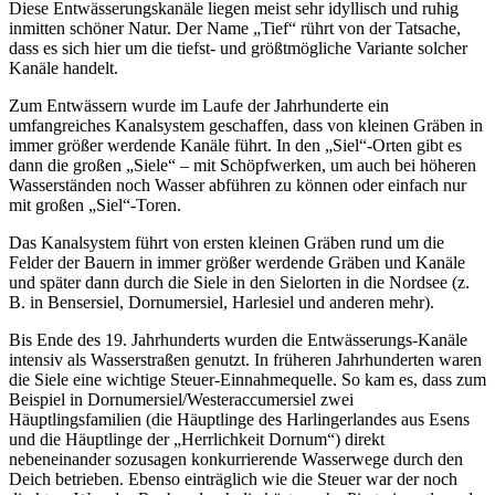
Diese Entwässerungskanäle liegen meist sehr idyllisch und ruhig
inmitten schöner Natur. Der Name „Tief“ rührt von der Tatsache,
dass es sich hier um die tiefst- und größtmögliche Variante solcher
Kanäle handelt.
Zum Entwässern wurde im Laufe der Jahrhunderte ein
umfangreiches Kanalsystem geschaffen, dass von kleinen Gräben in
immer größer werdende Kanäle führt. In den „Siel“-Orten gibt es
dann die großen „Siele“ – mit Schöpfwerken, um auch bei höheren
Wasserständen noch Wasser abführen zu können oder einfach nur
mit großen „Siel“-Toren.
Das Kanalsystem führt von ersten kleinen Gräben rund um die
Felder der Bauern in immer größer werdende Gräben und Kanäle
und später dann durch die Siele in den Sielorten in die Nordsee (z.
B. in Bensersiel, Dornumersiel, Harlesiel und anderen mehr).
Bis Ende des 19. Jahrhunderts wurden die Entwässerungs-Kanäle
intensiv als Wasserstraßen genutzt. In früheren Jahrhunderten waren
die Siele eine wichtige Steuer-Einnahmequelle. So kam es, dass zum
Beispiel in Dornumersiel/Westeraccumersiel zwei
Häuptlingsfamilien (die Häuptlinge des Harlingerlandes aus Esens
und die Häuptlinge der „Herrlichkeit Dornum“) direkt
nebeneinander sozusagen konkurrierende Wasserwege durch den
Deich betrieben. Ebenso einträglich wie die Steuer war der noch