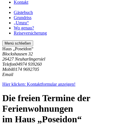
Kontakt
Gästebuch
Grundriss
„Umzu“
Wo genau?
Reiseversicherung
Menü schließen
Haus „Poseidon“
Blockshausen 32
26427 Neuharlingersiel
Telefon
04974 939260
Mobil
0174 9692705
Email
Hier klicken: Kontaktformular anzeigen!
Die freien Termine der
Ferienwohnungen
im Haus „Poseidon“