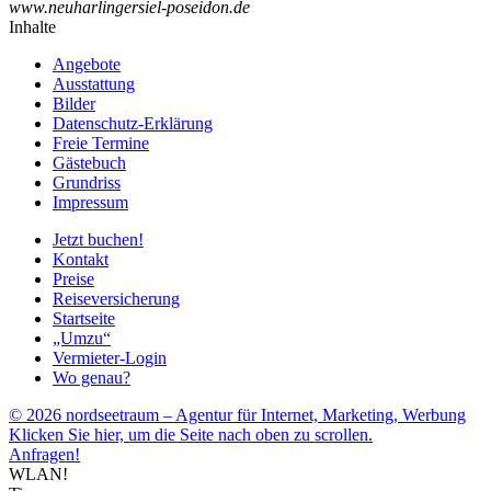
www.neuharlingersiel-poseidon.de
Inhalte
Angebote
Ausstattung
Bilder
Datenschutz-Erklärung
Freie Termine
Gästebuch
Grundriss
Impressum
Jetzt buchen!
Kontakt
Preise
Reiseversicherung
Startseite
„Umzu“
Vermieter-Login
Wo genau?
© 2026 nordseetraum – Agentur für Internet, Marketing, Werbung
Klicken Sie hier, um die Seite nach oben zu scrollen.
Anfragen!
WLAN!